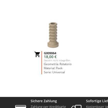
G009064

18,00 €
Steuern nicht inbegriffen
Geometría: Rotatorio
Material: Peek
Serie: Universal
Sichere Zahlung
Sofortige Li
Zahlung per Kreditkarte
Kostenloser V