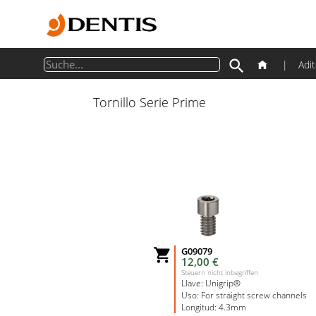

|
Adi
Tornillo Serie Prime
G09079

12,00 €
Steuern nicht inbegriffen
Llave: Unigrip®
Uso: For straight screw channels
Longitud: 4.3mm