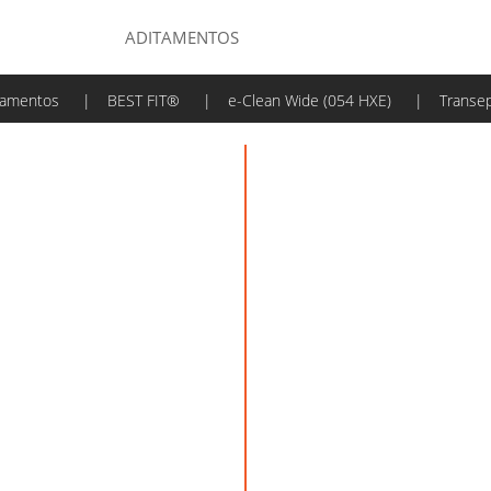
ADITAMENTOS
tamentos
|
BEST FIT®
|
e-Clean Wide (054 HXE)
|
Transep