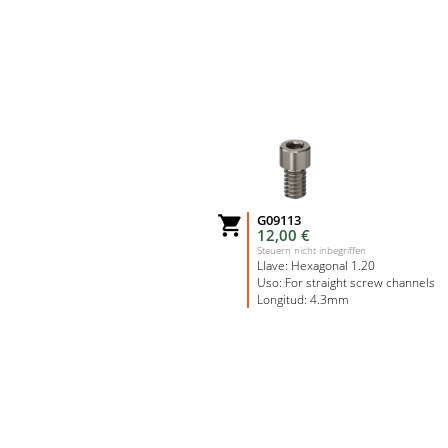
G09113

12,00 €
Steuern nicht inbegriffen
Llave: Hexagonal 1.20
Uso: For straight screw channels
Longitud: 4.3mm