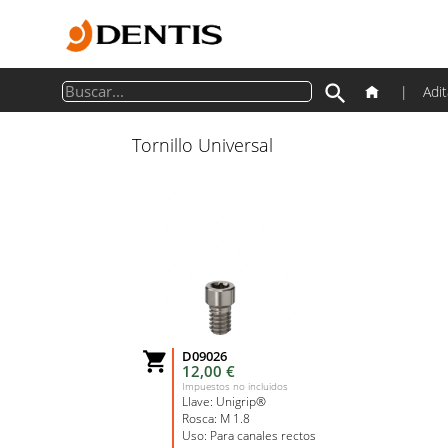

|
Adi
Tornillo Universal
D09026

12,00 €
Impuestos no incluidos
Llave: Unigrip®
Rosca: M 1.8
Uso: Para canales rectos