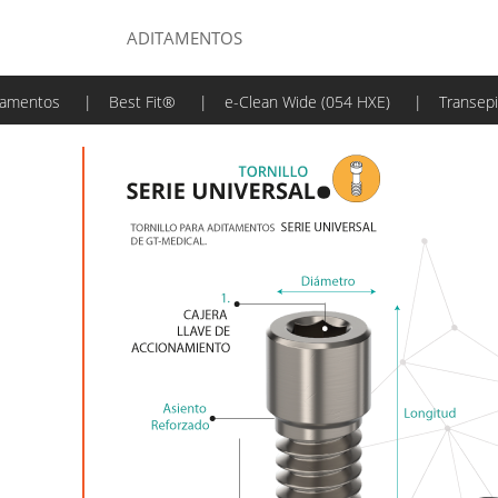
ADITAMENTOS
tamentos
|
Best Fit®
|
e-Clean Wide (054 HXE)
|
Transepi