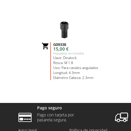
G09338

15,00 €
Impuestos no incluidos
Llave: Dinalock
Rosca: M 1.8
Uso: Para canales angulados
Longitud: 4.3mm
Diámetro Cabeza: 2.3mm
Pago seguro
Pago con tarjeta por
pasarela segura.
Aviso legal
Política de privacidad