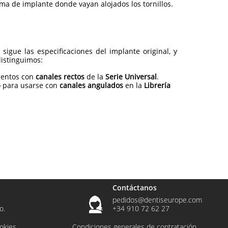
ma de implante donde vayan alojados los tornillos.
 sigue las especificaciones del implante original, y
distinguimos:
mentos con
canales rectos
de la
Serie Universal
.
o para usarse con
canales angulados
en la
Librería
Contáctanos
pedidos@dentiseurope.com
o.
+34 910 72 62 27
ookies
Condiciones generales de contratación