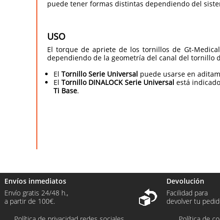
puede tener formas distintas dependiendo del siste
USO
El torque de apriete de los tornillos de Gt-Medical
dependiendo de la geometría del canal del tornillo 
El
Tornillo Serie Universal
puede usarse en adita
El
Tornillo DINALOCK Serie Universal
está indicad
Ti Base
.
Envíos inmediatos
Devolución
Envío gratis 24/48 h.,
Facilidad para
a partir de 100€.
devolver tu pedid
Política de privacidad redes sociales
Política de c