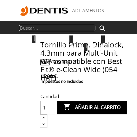
ADITAMENTOS

|
Aditamentos
|
Best Fit®
|
e-Clean Wide 
Tornillo Prime, Dinalock,
Transepitelial Multi-Unit® WP
|
Tornillo Prime Original
4.3mm para Multi-Unit
WP compatible con Best
G09338
Fit® e-Clean Wide (054
HXE)
15,00 €.
Impuestos no incluidos
Cantidad

AÑADIR AL CARRITO