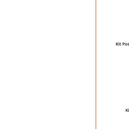
Kit Po
K