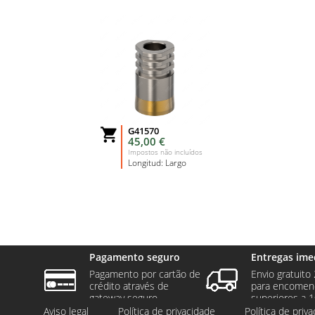
G41570

45,00 €
Impostos não incluídos
Longitud: Largo
Pagamento seguro
Entregas ime
Pagamento por cartão de
Envio gratuito 
crédito através de
para encomen
gateway seguro.
superiores a 1
Aviso legal
Política de privacidade
Política de priv