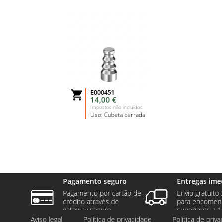
E000451

14,00 €
Impostos não incluídos
Uso: Cubeta cerrada
Pagamento seguro
Entregas ime
Pagamento por cartão de
Envio gratuito 
crédito através de
para encomen
gateway seguro.
superiores a 1
Aviso legal
Política de privacidade
Política de priv